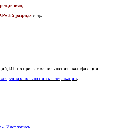
реждения»,
 3-5 разряда
и др.
заций, ИП по программе повышения квалификации
товерения
о повышении квалификации
.
а»
.
Идет запись.