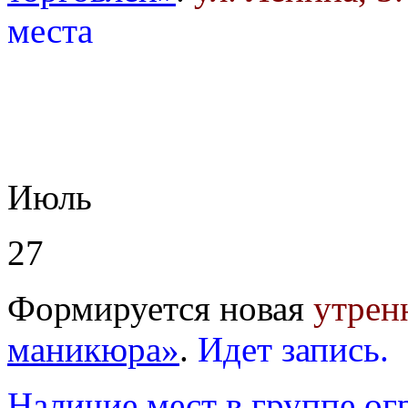
места
Июль
27
Формируется новая
утрен
маникюра»
.
Идет запись.
Наличие мест в группе ог