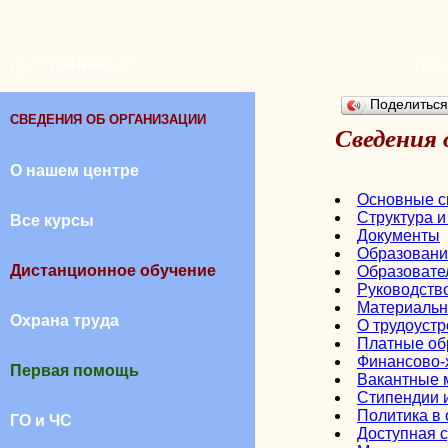
пр-т Ленина, 5.
ГЛА
Поделитьс
СВЕДЕНИЯ ОБ ОРГАНИЗАЦИИ
Сведения 
О нашем центре
Основные с
Структура 
Все курсы
Документы
Образовани
Дистанционное обучение
Образовате
Руководство
Материальн
Охрана труда
О трудоуст
Платные об
Финансово-
Первая помощь
Вакантные 
Стипендии 
Политика в
ГО и ЧС
Доступная 