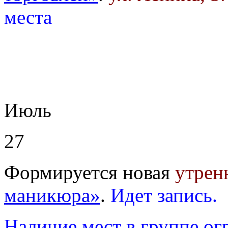
места
Июль
27
Формируется новая
утрен
маникюра»
.
Идет запись.
Наличие мест в группе ог