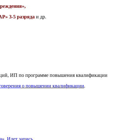
реждения»,
 3-5 разряда
и др.
заций, ИП по программе повышения квалификации
товерения
о повышении квалификации
.
а»
.
Идет запись.