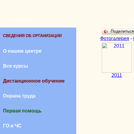
пр-т Ленина, 5.
ГЛА
Поделитьс
СВЕДЕНИЯ ОБ ОРГАНИЗАЦИИ
Фотогалерея
-
О нашем центре
Все курсы
2011
Дистанционное обучение
Охрана труда
Первая помощь
ГО и ЧС